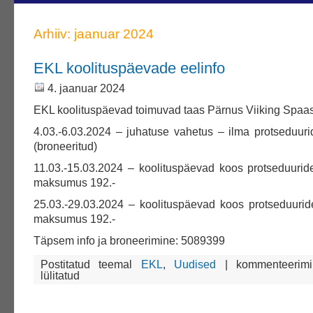
Arhiiv: jaanuar 2024
EKL koolituspäevade eelinfo
4. jaanuar 2024
EKL koolituspäevad toimuvad taas Pärnus Viiking Spaas
4.03.-6.03.2024 – juhatuse vahetus – ilma protseduuri
(broneeritud)
11.03.-15.03.2024 – koolituspäevad koos protseduurid
maksumus 192.-
25.03.-29.03.2024 – koolituspäevad koos protseduurid
maksumus 192.-
Täpsem info ja broneerimine: 5089399
EKL
Postitatud teemal
EKL
,
Uudised
|
kommenteerim
koolituspäevade
lülitatud
eelinfo