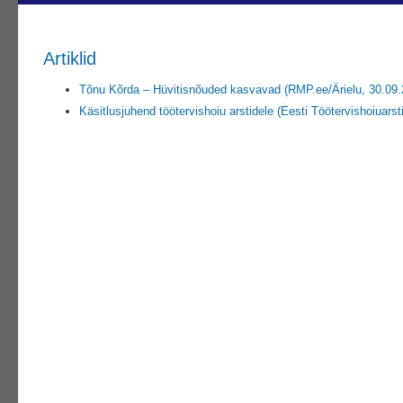
Artiklid
Tõnu Kõrda – Hüvitisnõuded kasvavad (RMP.ee/Ärielu, 30.09.
Käsitlusjuhend töötervishoiu arstidele (Eesti Töötervishoiuarst