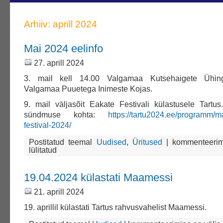
Arhiiv: aprill 2024
Mai 2024 eelinfo
27. aprill 2024
3. mail kell 14.00 Valgamaa Kutsehaigete Ühin
Valgamaa Puuetega Inimeste Kojas.
9. mail väljasõit Eakate Festivali külastusele Tartu
sündmuse kohta:
https://tartu2024.ee/programm/m
festival-2024/
Mai
Postitatud teemal
Uudised
,
Üritused
|
kommenteerim
2024
lülitatud
eelinfo
19.04.2024 külastati Maamessi
21. aprill 2024
19. aprillil külastati Tartus rahvusvahelist Maamessi.
19.04.2024