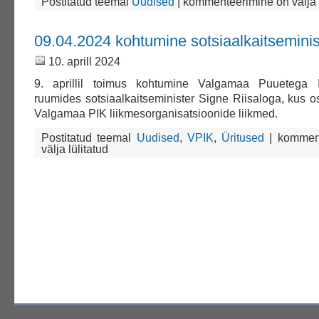
Postitatud teemal
Uudised
|
kommenteerimine on välja l
külastati
Maamessi
09.04.2024 kohtumine sotsiaalkaitseminis
10. aprill 2024
9. aprillil toimus kohtumine Valgamaa Puuetega 
ruumides sotsiaalkaitseminister Signe Riisaloga, kus o
Valgamaa PIK liikmesorganisatsioonide liikmed.
09.04.202
Postitatud teemal
Uudised
,
VPIK
,
Üritused
|
kommen
kohtumin
välja lülitatud
sotsiaalka