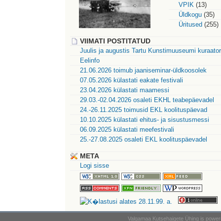
VPIK
(13)
Üldkogu
(35)
Üritused
(255)
VIIMATI POSTITATUD
Juulis ja augustis Tartu Kunstimuuseumi kuraatori
Eelinfo
21.06.2026 toimub jaaniseminar-üldkoosolek
07.05.2026 külastati eakate festivali
23.04.2026 külastati maamessi
29.03.-02.04.2026 osaleti EKHL teabepäevadel
24.-26.11.2025 toimusid EKL koolituspäevad
10.10.2025 külastati ehitus- ja sisustusmessi
06.09.2025 külastati meefestivali
25.-27.08.2025 osaleti EKL koolituspäevadel
META
Logi sisse
Valgamaa Kutsehaigete Ühing is powe