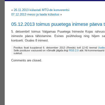
«
26.11.2013 külastati MTÜ-de konverentsi
07.12.2013 messi ja laada külastus
»
05.12.2013 toimus puuetega inimese päeva 
5. detsembril toimus Valgamaa Puuetega Inimeste Kojas rahvusv
inimeste päeva tähistamine. Esines psühholoog ning hiljem sa
kontserti. Osales 8 inimest.
Postitus lisati kuupäeval 6. detsember 2013 (Reede) kell 12:42 teemal
Uudis
Selle postituse vastuseid on võimalik jälgida lingi
RSS 2.0
abil. Nii kommentaarid 
suletud.
Comments are closed.