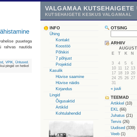
VALGAMAA KUTSEHAIGETE 
KUTSEHAIGETE KESKUS VALGAMAAL
INFO
OTSING
tähistamine
Ühing
Kontakt
ahelise puuetega
ARHIIV
Koostöö
i rahvas nautida
AUGUST
Põhikiri
E
T
K
N
7 põhjust
ed
,
VPIK
,
Üritused
.
3
4
5
6
Projektid
kui pingid on hetkel
10
11
12
13
Kasulik
17
18
19
20
Hüvise saamine
24
25
26
27
Hüvise näidis
31
« juuli
Kirjandus
Lingid
TEEMAD
Õigusaktid
Artikkel
(10)
Artiklid
EKL
(66)
Kohtulahendid
Juhatus
(21)
Tervis
(26)
Uudised
(339)
Veeb
(1)