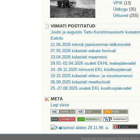
VPIK
(13)
Üldkogu
(35)
Üritused
(255)
VIIMATI POSTITATUD
Juulis ja augustis Tartu Kunstimuuseumi kuraatori
Eelinfo
21.06.2026 toimub jaaniseminar-üldkoosolek
07.05.2026 külastati eakate festivali
23.04.2026 külastati maamessi
29.03.-02.04.2026 osaleti EKHL teabepäevadel
24.-26.11.2025 toimusid EKL koolituspäevad
10.10.2025 külastati ehitus- ja sisustusmessi
06.09.2025 külastati meefestivali
25.-27.08.2025 osaleti EKL koolituspäevadel
META
Logi sisse
Valgamaa Kutsehaigete Ühing is powe