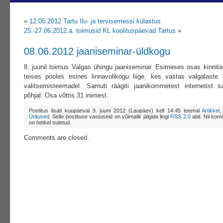
«
12.05.2012 Tartu Ilu- ja tervisemessi külastus
25.-27.06.2012.a. toimusid KL koolituspäevad Tartus
»
08.06.2012 jaaniseminar-üldkogu
8. juunil toimus Valgas ühingu jaaniseminar. Esimeses osas kinnita
teises pooles esines linnavolikogu liige, kes vastas valgalaste 
valitsemisteemadel. Samuti räägiti jaanikommetest internetist s
põhjal. Osa võttis 31 inimest.
Postitus lisati kuupäeval 9. juuni 2012 (Laupäev) kell 14:45 teemal
Artikkel
Üritused
. Selle postituse vastuseid on võimalik jälgida lingi
RSS 2.0
abil. Nii kom
on hetkel suletud.
Comments are closed.