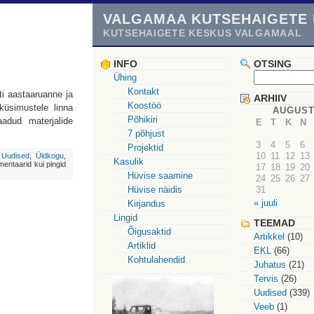
VALGAMAA KUTSEHAIGETE 
KUTSEHAIGETE KESKUS VALGAMAAL
INFO
OTSING
Ühing
Kontakt
ti aastaaruanne ja
ARHIIV
Koostöö
küsimustele linna
AUGUST
Põhikiri
aadud materjalide
E
T
K
N
7 põhjust
3
4
5
6
Projektid
10
11
12
13
,
Uudised
,
Üldkogu
,
Kasulik
mentaarid kui pingid
17
18
19
20
Hüvise saamine
24
25
26
27
Hüvise näidis
31
« juuli
Kirjandus
Lingid
TEEMAD
Õigusaktid
Artikkel
(10)
Artiklid
EKL
(66)
Kohtulahendid
Juhatus
(21)
Tervis
(26)
Uudised
(339)
Veeb
(1)