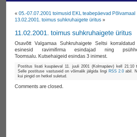
«
05.-07.07.2001 toimusid EKL teabepäevad Põlvamaal
13.02.2001. toimus suhkruhaigete üritus
»
11.02.2001. toimus suhkruhaigete üritus
Osavõtt Valgamaa Suhkruhaigete Seltsi korraldatud 
esinesid ravimifirma esindajad ning psühh
Toomsalu. Kutsehaigeid esindas 3 inimest.
Postitus lisati kuupäeval 11. juuli 2001 (Kolmapäev) kell 21:10
Selle postituse vastuseid on võimalik jälgida lingi
RSS 2.0
abil. 
kui pingid on hetkel suletud.
Comments are closed.