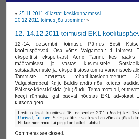
«
25.11.2011 külastati keskkonnamessi
20.12.2011 toimus jõuluseminar
»
12.-14.12.2011 toimusid EKL koolituspäe
12.-14. detsembril toimusid Pärnus Eesti Kutse
koolituspäevad. Osa võttis Valgamaalt 4 inimest. E
ekspertiisi ekspert-arst Aune Tamm, kes rääkis
määramisest ja vastas küsimustele. Sotsiaalkin
sotsiaalteenuste ja ekspertiisiosakonna vanemspetsiali
Tammiste tutvustas rehabilitatsiooniteenust 2
Valgusterapeut Kalju Baldis andis nõu, kuidas laadida
Päikese käest küsida (elu)jõudu. Tema moto oli, et tervet
keegi rünnata. Igal päeval nõustas EKL advokaat L
kutsehaigeid.
Postitus lisati kuupäeval 16. detsember 2011 (Reede) kell 15
Uudised
,
Üritused
. Selle postituse vastuseid on võimalik jälgida li
Nii kommentaarid kui pingid on hetkel suletud.
Comments are closed.