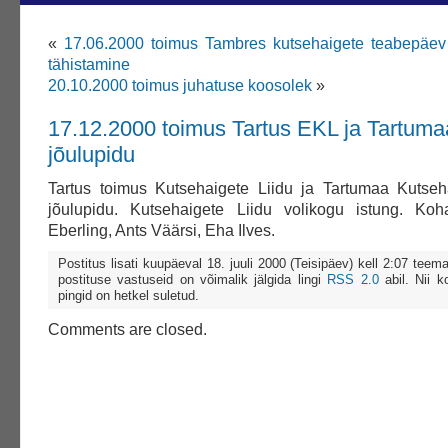
«
17.06.2000 toimus Tambres kutsehaigete teabepäev
tähistamine
20.10.2000 toimus juhatuse koosolek
»
17.12.2000 toimus Tartus EKL ja Tartum
jõulupidu
Tartus toimus Kutsehaigete Liidu ja Tartumaa Kutse
jõulupidu. Kutsehaigete Liidu volikogu istung. Koh
Eberling, Ants Väärsi, Eha Ilves.
Postitus lisati kuupäeval 18. juuli 2000 (Teisipäev) kell 2:07 teem
postituse vastuseid on võimalik jälgida lingi
RSS 2.0
abil. Nii k
pingid on hetkel suletud.
Comments are closed.