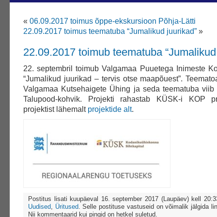
«
06.09.2017 toimus õppe-ekskursioon Põhja-Lätti
22.09.2017 toimus teematuba “Jumalikud juurikad”
»
22.09.2017 toimub teematuba “Jumalikud 
22. septembril toimub Valgamaa Puuetega Inimeste K
“Jumalikud juurikad – tervis otse maapõuest”. Teemato
Valgamaa Kutsehaigete Ühing ja seda teematuba viib
Talupood-kohvik. Projekti rahastab KÜSK-i KOP 
projektist lähemalt
projektide alt
.
Postitus lisati kuupäeval 16. september 2017 (Laupäev) kell 20:
Uudised
,
Üritused
. Selle postituse vastuseid on võimalik jälgida li
Nii kommentaarid kui pingid on hetkel suletud.