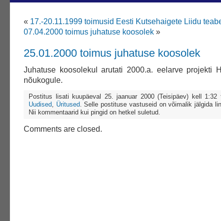
«
17.-20.11.1999 toimusid Eesti Kutsehaigete Liidu tea
07.04.2000 toimus juhatuse koosolek
»
25.01.2000 toimus juhatuse koosolek
Juhatuse koosolekul arutati 2000.a. eelarve projekti
nõukogule.
Postitus lisati kuupäeval 25. jaanuar 2000 (Teisipäev) kell 1:3
Uudised
,
Üritused
. Selle postituse vastuseid on võimalik jälgida li
Nii kommentaarid kui pingid on hetkel suletud.
Comments are closed.