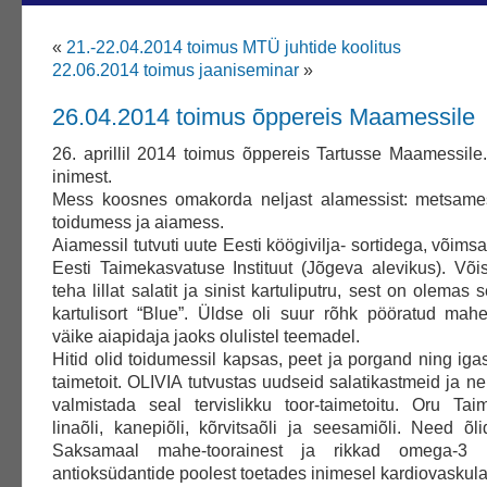
«
21.-22.04.2014 toimus MTÜ juhtide koolitus
22.06.2014 toimus jaaniseminar
»
26.04.2014 toimus õppereis Maamessile
26. aprillil 2014 toimus õppereis Tartusse Maamessile
inimest.
Mess koosnes omakorda neljast alamessist: metsames
toidumess ja aiamess.
Aiamessil tutvuti uute Eesti köögivilja- sortidega, võimsa
Eesti Taimekasvatuse Instituut (Jõgeva alevikus). Või
teha lillat salatit ja sinist kartuliputru, sest on olemas se
kartulisort “Blue”. Üldse oli suur rõhk pööratud mahe
väike aiapidaja jaoks olulistel teemadel.
Hitid olid toidumessil kapsas, peet ja porgand ning iga
taimetoit. OLIVIA tutvustas uudseid salatikastmeid ja n
valmistada seal tervislikku toor-taimetoitu. Oru Taim
linaõli, kanepiõli, kõrvitsaõli ja seesamiõli. Need õ
Saksamaal mahe-toorainest ja rikkad omega-3 
antioksüdantide poolest toetades inimesel kardiovaskulaa