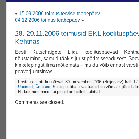
«
15.09.2006 toimus tervise teabepäev
04.12.2006 toimus teabepäev
»
28.-29.11.2006 toimusid EKL koolituspäe
Kehtnas
Eesti Kutsehaigete Liidu koolituspäevad Kehtnas
nõustamine, samuti rääkis jurist pärimisseadusest. Soov
kinkelepingut ilma mõtlemata – muidu võib ennast varsti 
peavarju otsimas.
Postitus lisati kuupäeval 30. november 2006 (Neljapäev) kell 1
Uudised
,
Üritused
. Selle postituse vastuseid on võimalik jälgida li
Nii kommentaarid kui pingid on hetkel suletud.
Comments are closed.