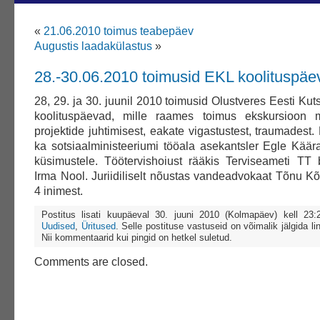
«
21.06.2010 toimus teabepäev
Augustis laadakülastus
»
28.-30.06.2010 toimusid EKL koolituspäe
28, 29. ja 30. juunil 2010 toimusid Olustveres Eesti Kut
koolituspäevad, mille raames toimus ekskursioon mõ
projektide juhtimisest, eakate vigastustest, traumadest
ka sotsiaalministeeriumi tööala asekantsler Egle Käär
küsimustele. Töötervishoiust rääkis Terviseameti TT 
Irma Nool. Juriidiliselt nõustas vandeadvokaat Tõnu Kõ
4 inimest.
Postitus lisati kuupäeval 30. juuni 2010 (Kolmapäev) kell 23
Uudised
,
Üritused
. Selle postituse vastuseid on võimalik jälgida li
Nii kommentaarid kui pingid on hetkel suletud.
Comments are closed.