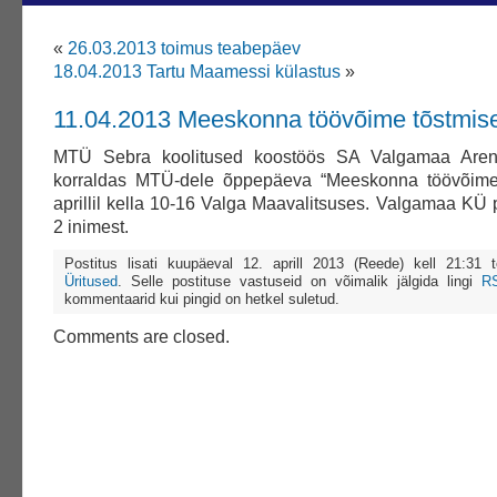
«
26.03.2013 toimus teabepäev
18.04.2013 Tartu Maamessi külastus
»
11.04.2013 Meeskonna töövõime tõstmise
MTÜ Sebra koolitused koostöös SA Valgamaa Aren
korraldas MTÜ-dele õppepäeva “Meeskonna töövõime 
aprillil kella 10-16 Valga Maavalitsuses. Valgamaa KÜ p
2 inimest.
Postitus lisati kuupäeval 12. aprill 2013 (Reede) kell 21:31
Üritused
. Selle postituse vastuseid on võimalik jälgida lingi
R
kommentaarid kui pingid on hetkel suletud.
Comments are closed.