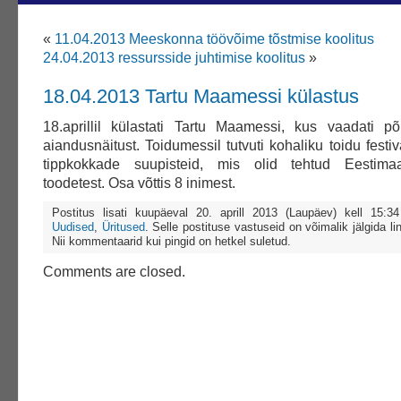
«
11.04.2013 Meeskonna töövõime tõstmise koolitus
24.04.2013 ressursside juhtimise koolitus
»
18.04.2013 Tartu Maamessi külastus
18.aprillil külastati Tartu Maamessi, kus vaadati põ
aiandusnäitust. Toidumessil tutvuti kohaliku toidu festiv
tippkokkade suupisteid, mis olid tehtud Eestim
toodetest. Osa võttis 8 inimest.
Postitus lisati kuupäeval 20. aprill 2013 (Laupäev) kell 15:
Uudised
,
Üritused
. Selle postituse vastuseid on võimalik jälgida li
Nii kommentaarid kui pingid on hetkel suletud.
Comments are closed.