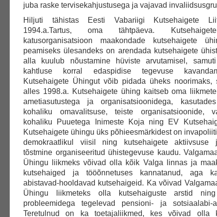
juba raske tervisekahjustusega ja vajavad invaliidsusgru
Hiljuti tähistas Eesti Vabariigi Kutsehaigete Li
1994.a.Tartus, oma tähtpäeva. Kutsehaig
katusorganisatsioon maakondade kutsehaigete ühin
peamiseks ülesandeks on arendada kutsehaigete ühist
alla kuulub nõustamine hüviste arvutamisel, samuti
kahtluse korral edaspidise tegevuse kavandam
Kutsehaigete Ühingut võib pidada üheks noorimaks, 
alles 1998.a. Kutsehaigete ühing kaitseb oma liikmet
ametiasutustega ja organisatsioonidega, kasutades 
kohaliku omavalitsuse, teiste organisatsioonide, va
kohaliku Puuetega Inimeste Koja ning EV Kutsehaige
Kutsehaigete ühingu üks põhieesmärkidest on invapolii
demokraatlikul viisil ning kutsehaigete aktiivsuse 
tõstmine organiseeritud ühistegevuse kaudu. Valgama
Ühingu liikmeks võivad olla kõik Valga linnas ja ma
kutsehaiged ja tööõnnetuses kannatanud, aga ka
abistavad-hooldavad kutsehaigeid. Ka võivad Valgama
Ühingu liikmeteks olla kutsehaiguste arstid ning
probleemidega tegelevad pensioni- ja sotsiaalabi-a
Teretulnud on ka toetajaliikmed, kes võivad olla 