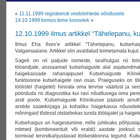
«
11.11.1999 registeeruti veebilehtede võistlusele
14.10.1999 toimus teine koosolek
»
12.10.1999 ilmus artikkel “Tähelepanu, k
Ilmus Eha Ilves’e artikkel “Tähelepanu, kutsehai
Valgamaalane. Artikkel siin avaldatud toimetamata kujul.
Sageli on nii paljude inimeste, sealhulgas nii töö
tööandjate, arusaamad kutsehaiguste alal asjatundma
haigekassade rahanappusel Kutsehaiguste Kliin
funktsioone kutsehaigete ravi osas. Praeguseks on t
töölistel (haigetel) hinnata oma tervise väärtust ja sei
pöörduda nii diagnostika kui ravi nõudlusega oma pere
arsti poole. Kutsehaiguste Kliinikusse pääseb ainul
arstide saatekirjaga ja kohaliku haigekassa nõusole
mõningaid tõdesid otstarbekas tunda töötajatel ja haigete
Kutsehaigus on haigestumine, mille juhtivaks põhjusta
mitmed (kombineeritult või eraldi) aastate jooksul sü
toimivad tervistkahjustavad töökeskkonna tegurid. Kut