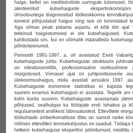
haige, kellel on meditsiiniliste uuringute tulemusel, lit
atesteeritud kutsehaiguste ekspertiiskomisjon
ühisotsustega diagnoositud töökeskkonna tervistkahjus
toimest põhjustatud haigus ning see on tunnistatud k
Aga silmas peab pidama asjaolu, et kõik töö ajal v
tekkinud haigestumised ei ole kutsehaigused. Kuts
kahtlustada siis, kui on võimalik määratleda kutsehai
põhikriteeriumid.
Perioodil 1991-1997. a. oli avastatud Eesti Vabari
kutsehaiguste juhtu. Kutsehaiguste struktuuris juhtiva
on vibratsioonitõbi, professionaalne nürikuulmine 
mürgistused. Viimasel ajal on juhtpositsioonile as
ülekoormushaigus, mida avastati ainuüksi 1997. aas
Kutsehaiguste esinemine statistikas ei kajasta teg
suurem enamus kutsehaigusi ei avastata. Tegelik arv v
kolm korda suurem. Kutsehaiguste avastamata jätmi
põhjused, sealhulgas ka töötajate endi lohakus ja k
regulaarsetest arstlikest läbivaatustest. Ettevõtete reor
töökohtade ümberkorralduse tõttu on samuti raske kin
millises ettevõttes tervisekahjustus on saadud. Töötaja
hetkeni kutsehaiguse ekspertiisi pöördumast, mistõttu 