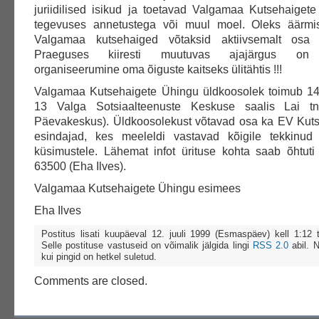
juriidilised isikud ja toetavad Valgamaa Kutsehaiget
tegevuses annetustega või muul moel. Oleks äärmise
Valgamaa kutsehaiged võtaksid aktiivsemalt osa 
Praeguses kiiresti muutuvas ajajärgus on k
organiseerumine oma õiguste kaitseks ülitähtis !!!
Valgamaa Kutsehaigete Ühingu üldkoosolek toimub 14. 
13 Valga Sotsiaalteenuste Keskuse saalis Lai t
Päevakeskus). Üldkoosolekust võtavad osa ka EV Kuts
esindajad, kes meeleldi vastavad kõigile tekkinud 
küsimustele. Lähemat infot ürituse kohta saab õhtuti 
63500 (Eha Ilves).
Valgamaa Kutsehaigete Ühingu esimees
Eha Ilves
Postitus lisati kuupäeval 12. juuli 1999 (Esmaspäev) kell 1:12
Selle postituse vastuseid on võimalik jälgida lingi
RSS 2.0
abil. 
kui pingid on hetkel suletud.
Comments are closed.