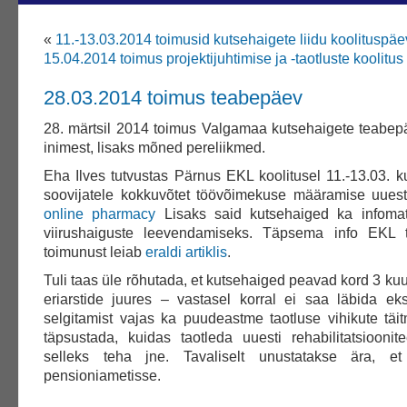
«
11.-13.03.2014 toimusid kutsehaigete liidu koolituspä
15.04.2014 toimus projektijuhtimise ja -taotluste koolitus
28.03.2014 toimus teabepäev
28. märtsil 2014 toimus Valgamaa kutsehaigete teabep
inimest, lisaks mõned pereliikmed.
Eha Ilves tutvustas Pärnus EKL koolitusel 11.-13.03. k
soovijatele kokkuvõtet töövõimekuse määramise uuest
online pharmacy
Lisaks said kutsehaiged ka infomat
viirushaiguste leevendamiseks. Täpsema info EKL 
toimunust leiab
eraldi artiklis
.
Tuli taas üle rõhutada, et kutsehaiged peavad kord 3 ku
eriarstide juures – vastasel korral ei saa läbida eks
selgitamist vajas ka puudeastme taotluse vihikute täi
täpsustada, kuidas taotleda uuesti rehabilitatsiooni
selleks teha jne. Tavaliselt unustatakse ära, e
pensioniametisse.