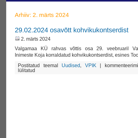
Arhiiv: 2. märts 2024
29.02.2024 osavõtt kohvikukontserdist
2. märts 2024
Valgamaa KÜ rahvas võttis osa 29. veebruaril V
Inimeste Koja korraldatud kohvikukontserdist, esines T
29.02.2024
Postitatud teemal
Uudised
,
VPIK
|
kommenteerim
osavõtt
lülitatud
kohvikukontserdist